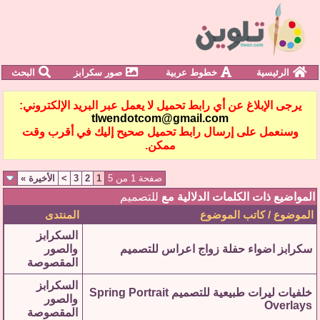
الرئيسية
خطوط عربية
صور سكرابز
البحث
يرجى الإبلاغ عن أي رابط تحميل لا يعمل عبر البريد الإلكتروني:
tlwendotcom@gmail.com
وسنعمل على إرسال رابط تحميل صحيح إليك في أقرب وقت
ممكن.
صفحة 1 من 5
1
2
3
>
الأخيرة
»
المواضيع ذات الكلمات الدلالية مع
للتصميم
الموضوع / كاتب الموضوع
المنتدى
السكرابز
سكرابز اضواء حفلة زواج اعراس للتصميم
والصور
المقصوصة
السكرابز
خلفيات ليرات طبيعية للتصميم Spring Portrait
والصور
Overlays
المقصوصة