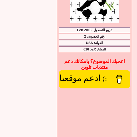
تاريخ التسجيل: Feb 2016
رقم العضوية: 2
الدولة: USA
المشاركات: 616
اعجبك الموضوع؟ بامكانك دعم
منتديات تلوين
:) ادعم موقعنا