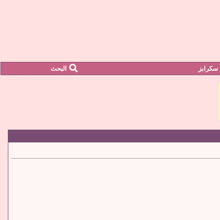
سكرابز
البحث