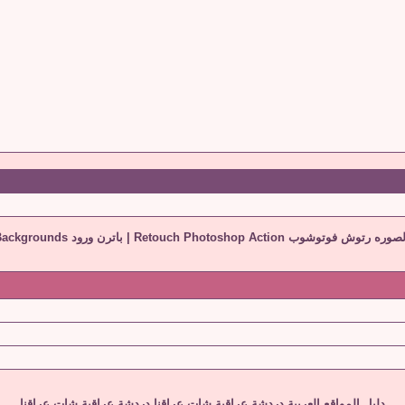
وتوشوب Retouch Photoshop Action
|
باترن ورود Rose Photoshop Pattern Backgrounds
دليل المواقع العربية
دردشة عراقية
شات عراقنا
دردشة عراقية
شات عراقنا