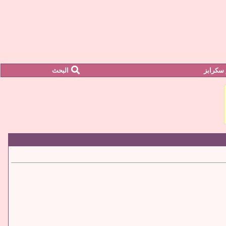
سكرابز
البحث