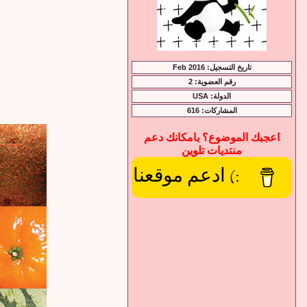
تاريخ التسجيل: Feb 2016
رقم العضوية: 2
الدولة: USA
المشاركات: 616
اعجبك الموضوع؟ بامكانك دعم
منتديات تلوين
:) ادعم موقعنا