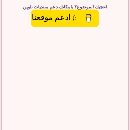
اعجبك الموضوع؟ بامكانك دعم منتديات تلوين
:) ادعم موقعنا