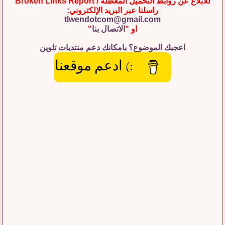
للابلاغ عن روابط التحميل المعطلة / Broken Links Report
راسلنا عبر البريد الإلكتروني:
tlwendotcom@gmail.com
او "
الاتصال بنا
"
اعجبك الموضوع؟ بامكانك دعم منتديات تلوين
:) ادعم موقعنا