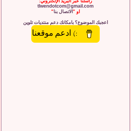
راسلنا عبر البريد الإلكتروني:
tlwendotcom@gmail.com
او "
الاتصال بنا
"
اعجبك الموضوع؟ بامكانك دعم منتديات تلوين
:) ادعم موقعنا