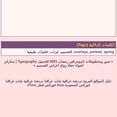
الكلمات الدلالية (Tags)
spring
,
portrait
,
overlays
,
للتصميم
,
ليرات
,
خلفيات
,
طبيعية
«
صور ومخطوطات تايبوجرافي رمضان 2021 للتحميل Typography
|
سكرابز
اضواء حفلة زواج اعراس للتصميم
»
دليل المواقع العربية
دردشة عراقية
شات عراقنا
دردشة عراقية
شات عراقنا
فوركس السعودية
Axia
فوركس قطر
eToro