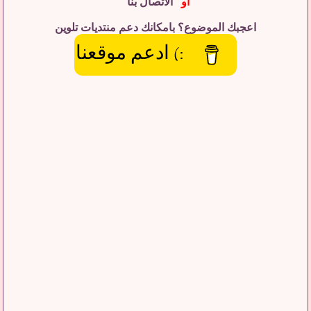
او "
الاتصال بنا
"
اعجبك الموضوع؟ بامكانك دعم منتديات تلوين
:) ادعم موقعنا