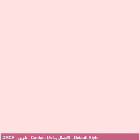
Default Style
-
الاتصال بنا Contact Us
-
تلوين
-
DMCA