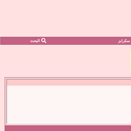
سكرابز
البحث