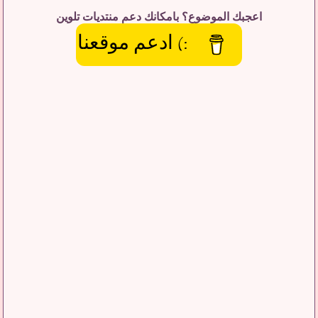
اعجبك الموضوع؟ بامكانك دعم منتديات تلوين
:) ادعم موقعنا