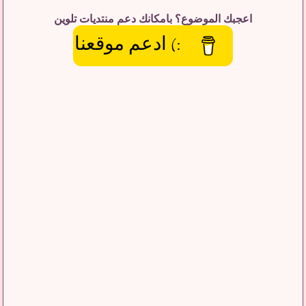
اعجبك الموضوع؟ بامكانك دعم منتديات تلوين
:) ادعم موقعنا