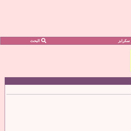
سكرابز
البحث