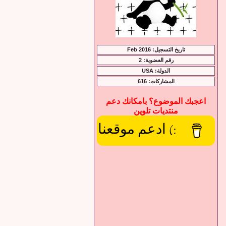
تاريخ التسجيل: Feb 2016
رقم العضوية: 2
الدولة: USA
المشاركات: 616
اعجبك الموضوع؟ بامكانك دعم
منتديات تلوين
:) ادعم موقعنا