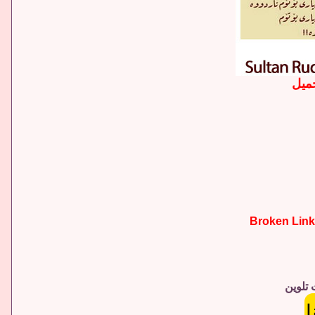
حميل
 تلوين
ا