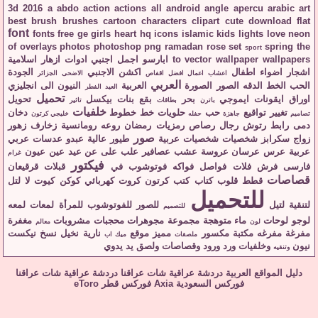
3d
2016
a
abdo
action
actions
all
android
angle
apercu
arabic
art
best
brush
brushes
cartoon
characters
clipart
cute
download
flat
font
fonts
free
ge
girls
heart
hq
icons
islamic
kids
lights
love
neon
of
overlays
photos
photoshop
png
ramadan
rose
set
spring
the
sport
wallpapers
wallpaper
vector
to
ابارسو
اجمل
اجنبي
ادوات
ازهار
اسلامية
اشجار
اضواء
اطفال
اكشن
الاجنبي
الجودة
اعشاب
اعمال
افضل
اقفاص
الاضحى
الجزائر
العربي
الحب
الخط
الدقه
الصور
الصورة
العربية
النيون
الى
انجليزي
العيد
الفطر
تحميل
اوراق
ايقونات
ايموجي
بحر
بقع
بنات
بيكسل
تحويل
باترن
بطاقات
تاثير
خلفيات
تغيير
تواقيع
حب
حلويات
خط
خطوط
دخان
تصاميم
جاهزة
حفله
خليجي كرتون
دمى
رابط
رتوش
رجال
رصاص
رمزيات
رمضان
روعه
رومانسية
زخارف
زهور
صور
زواج
سكرابز
شخصيات
شخصيات عربية
طيور
عالية
عبدو
عدسات
عربي
عربية
عرس
عرسان
عروسة
عشب
عصافير
علب
على
عن
عيد
عين
عيون
غرام
فيكتور
فارسى
فرش
فلات
فواصل
فواكه
فوتوشوب
في
قبلات
قرقيعان
قصاصات
قطط
قلوب
كتاب
كتب
كرتون
كروت
كهربائي
كوكن
كيوت
لا
لتل
للتحميل
لتنقية
لتيل
للصور
للفوتوشوب
للمرأة
لمعات
لمعه
للتصميم
لوجو
لوحات
ماء
متوهجة
مجموعة
مجوهرات
محجبات
مشروبات
مغفرة
لون
معالم
مفرغة
مفرغه
مكتبة
مكسور
مميز
موقع
نارية
نخيل
نسخ
نيكست
ملصقات
ميك اب
نيون
وخلفيات
ورد
ورود
وقصاصات
ولصق
يد
يدوي
وتنقيه
دليل المواقع العربية
دردشة عراقية
شات عراقنا
دردشة عراقية
شات عراقنا
فوركس السعودية
Axia
فوركس قطر
eToro