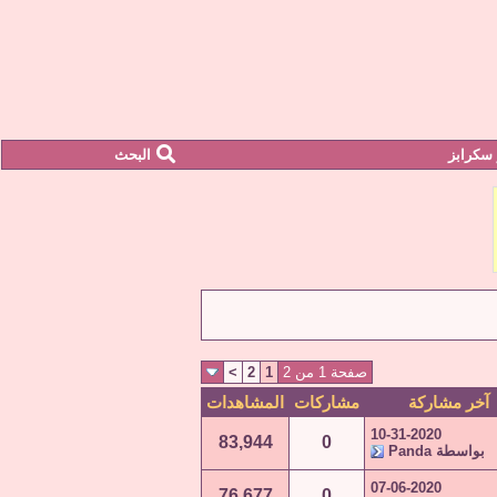
سكرابز
البحث
صفحة 1 من 2
1
2
>
آخر مشاركة
مشاركات
المشاهدات
10-31-2020
83,944
0
بواسطة
Panda
07-06-2020
76,677
0